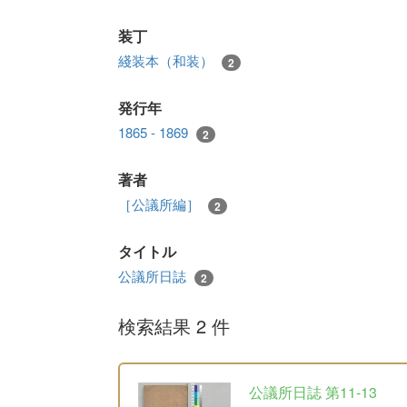
装丁
綫装本（和装）
2
発行年
1865 - 1869
2
著者
［公議所編］
2
タイトル
公議所日誌
2
検索結果 2 件
公議所日誌 第11-13