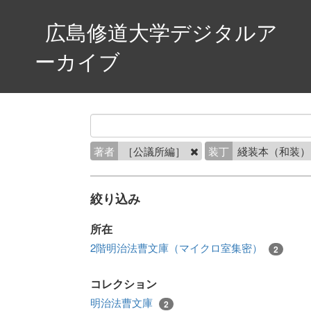
広島修道大学デジタルア
ーカイブ
著者
［公議所編］
装丁
綫装本（和装
絞り込み
所在
2階明治法曹文庫（マイクロ室集密）
2
コレクション
明治法曹文庫
2