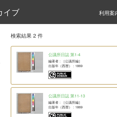
カイブ
利用案
検索結果 2 件
公議所日誌 第1-4
編著者
: ［公議所編］
出版年（西暦）
: 1869
公議所日誌 第11-13
編著者
: ［公議所編］
出版年（西暦）
: 1869