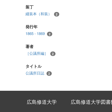
装丁
綫装本（和装）
2
発行年
1865 - 1869
2
著者
［公議所編］
2
タイトル
公議所日誌
2
広島修道大学
広島修道大学図書