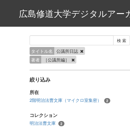
広島修道大学デジタルアー
タイトル名
公議所日誌
著者
［公議所編］
絞り込み
所在
2階明治法曹文庫（マイクロ室集密）
2
コレクション
明治法曹文庫
2