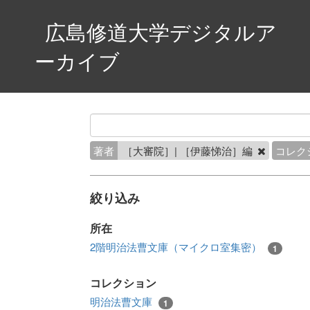
広島修道大学デジタルア
ーカイブ
著者
［大審院］| ［伊藤悌治］編
コレク
絞り込み
所在
2階明治法曹文庫（マイクロ室集密）
1
コレクション
明治法曹文庫
1