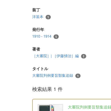
装丁
洋装本
1
発行年
1910 - 1914
1
著者
［大審院］| ［伊藤悌治］編
1
タイトル
大審院判例要旨類集追録
1
検索結果 1 件
大審院判例要旨類集追