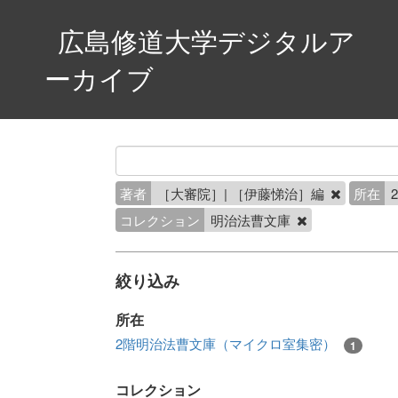
広島修道大学デジタルア
ーカイブ
著者
［大審院］| ［伊藤悌治］編
所在
コレクション
明治法曹文庫
絞り込み
所在
2階明治法曹文庫（マイクロ室集密）
1
コレクション