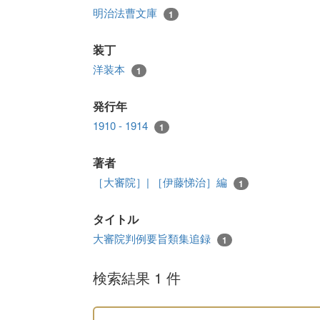
明治法曹文庫
1
装丁
洋装本
1
発行年
1910 - 1914
1
著者
［大審院］| ［伊藤悌治］編
1
タイトル
大審院判例要旨類集追録
1
検索結果 1 件