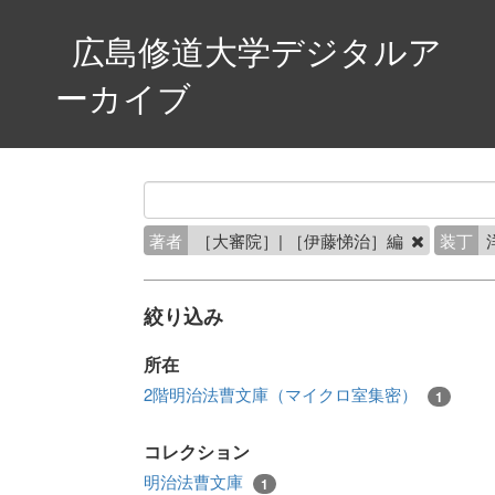
広島修道大学デジタルア
ーカイブ
著者
［大審院］| ［伊藤悌治］編
装丁
絞り込み
所在
2階明治法曹文庫（マイクロ室集密）
1
コレクション
明治法曹文庫
1