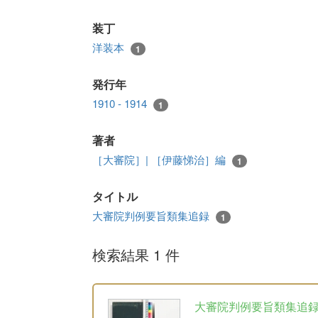
装丁
洋装本
1
発行年
1910 - 1914
1
著者
［大審院］| ［伊藤悌治］編
1
タイトル
大審院判例要旨類集追録
1
検索結果 1 件
大審院判例要旨類集追