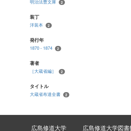
明治法曹文庫
2
装丁
洋装本
2
発行年
1870 - 1874
2
著者
［大蔵省編］
2
タイトル
大蔵省布達全書
2
広島修道大学
広島修道大学図書