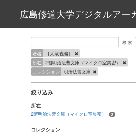
広島修道大学デジタルアー
著者
［大蔵省編］
所在
2階明治法曹文庫（マイクロ室集密）
コレクション
明治法曹文庫
絞り込み
所在
2階明治法曹文庫（マイクロ室集密）
2
コレクション