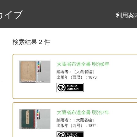
カイブ
利用案
検索結果 2 件
大蔵省布達全書 明治6年
編著者
: ［大蔵省編］
出版年（西暦）
: 1873
大蔵省布達全書 明治7年
編著者
: ［大蔵省編］
出版年（西暦）
: 1874