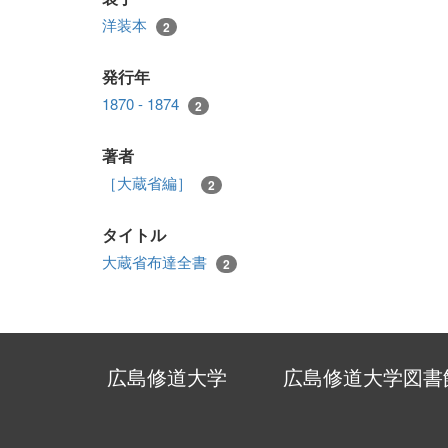
洋装本
2
発行年
1870 - 1874
2
著者
［大蔵省編］
2
タイトル
大蔵省布達全書
2
広島修道大学
広島修道大学図書