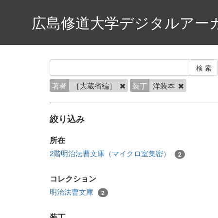
広島修道大学デジタルアー
著者
［大蔵省編］
装丁
洋装本
絞り込み
所在
2階明治法曹文庫（マイクロ室集密）
2
コレクション
明治法曹文庫
2
装丁