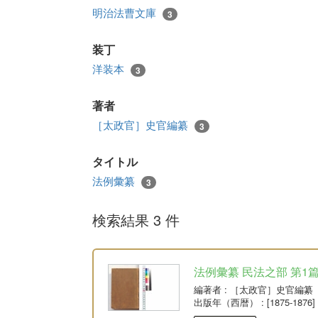
明治法曹文庫
3
装丁
洋装本
3
著者
［太政官］史官編纂
3
タイトル
法例彙纂
3
検索結果 3 件
法例彙纂 民法之部 第1
編著者
: ［太政官］史官編纂
出版年（西暦）
: [1875-1876]