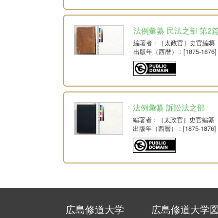
法例彙纂 民法之部 第2
編著者
: ［太政官］史官編纂
出版年（西暦）
: [1875-1876]
法例彙纂 訴訟法之部
編著者
: ［太政官］史官編纂
出版年（西暦）
: [1875-1876]
広島修道大学
広島修道大学