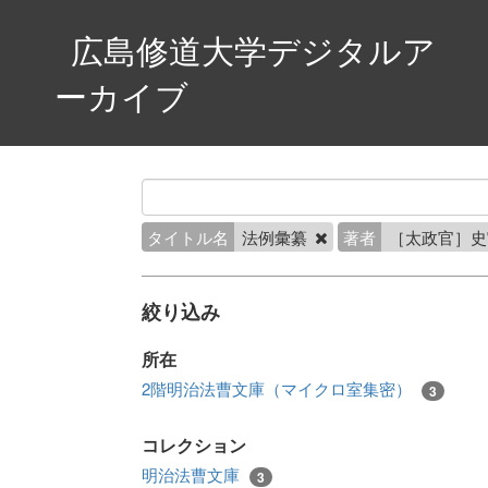
広島修道大学デジタルア
ーカイブ
タイトル名
法例彙纂
著者
［太政官］
絞り込み
所在
2階明治法曹文庫（マイクロ室集密）
3
コレクション
明治法曹文庫
3