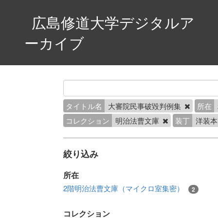
広島修道大学デジタルア
ーカイブ
タイトル名
大審院民事破毀判例集
所在
コレクション
明治法曹文庫
装丁
洋装
絞り込み
所在
2階明治法曹文庫（マイクロ室集密）
2
コレクション