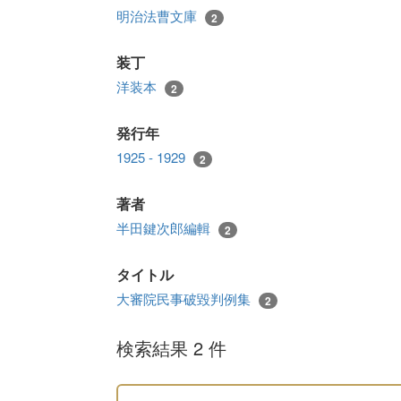
明治法曹文庫
2
装丁
洋装本
2
発行年
1925 - 1929
2
著者
半田鍵次郎編輯
2
タイトル
大審院民事破毀判例集
2
検索結果 2 件