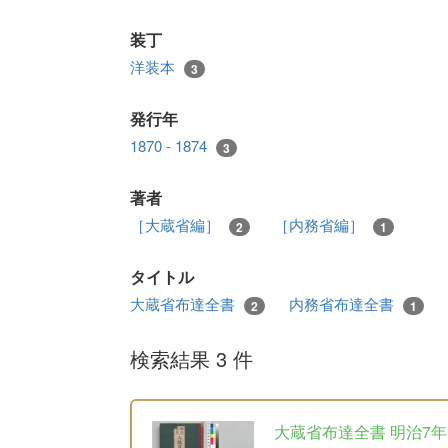
装丁
洋装本
3
発行年
1870 - 1874
3
著者
［大蔵省編］
［内務省編］
2
1
タイトル
大蔵省布達全書
内務省布達全書
2
1
検索結果 3 件
大蔵省布達全書 明治7年