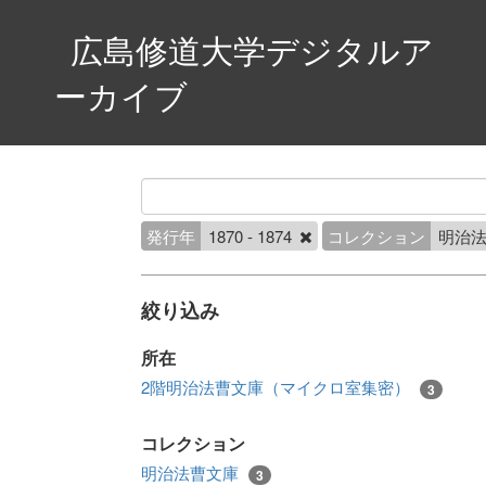
広島修道大学デジタルア
ーカイブ
発行年
1870 - 1874
コレクション
明治
絞り込み
所在
2階明治法曹文庫（マイクロ室集密）
3
コレクション
明治法曹文庫
3