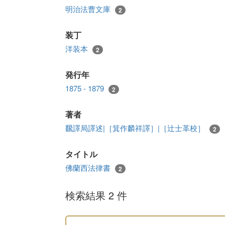
明治法曹文庫
2
装丁
洋装本
2
発行年
1875 - 1879
2
著者
飜譯局譯述|［箕作麟祥譯］|［辻士革校］
2
タイトル
佛蘭西法律書
2
検索結果 2 件