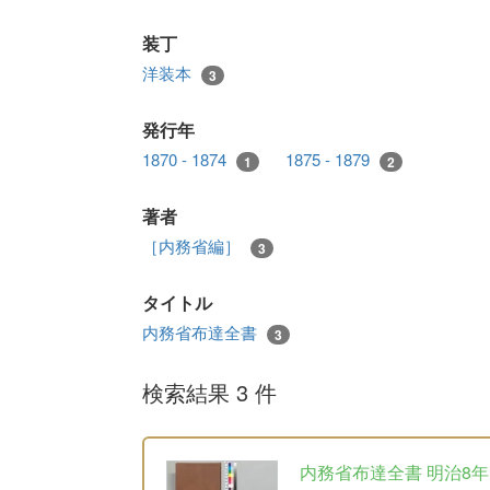
装丁
洋装本
3
発行年
1870 - 1874
1875 - 1879
1
2
著者
［内務省編］
3
タイトル
内務省布達全書
3
検索結果 3 件
内務省布達全書 明治8年