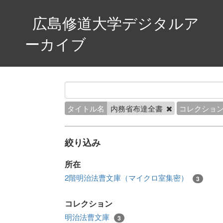
広島修道大学デジタルア
ーカイブ
タイトル名
内務省布達全書
コレクショ
絞り込み
所在
2階明治法曹文庫（マイクロ室集密）
3
コレクション
明治法曹文庫
3