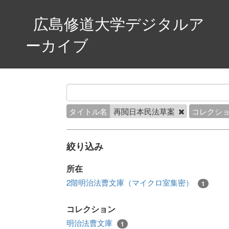
広島修道大学デジタルア
ーカイブ
タイトル名
再閲日本民法草案
コレクシ
絞り込み
所在
2階明治法曹文庫（マイクロ室集密）
1
コレクション
明治法曹文庫
1