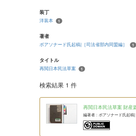
装丁
洋装本
1
著者
ボアソナード氏起稿|［司法省部内同盟編］
1
タイトル
再閲日本民法草案
1
検索結果 1 件
再閲日本民法草案 財産篇人權
編著者
: ボアソナード氏起稿