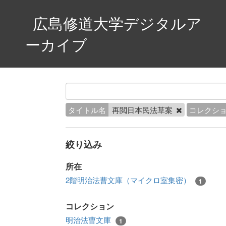
広島修道大学デジタルア
ーカイブ
タイトル名
再閲日本民法草案
コレクシ
絞り込み
所在
2階明治法曹文庫（マイクロ室集密）
1
コレクション
明治法曹文庫
1