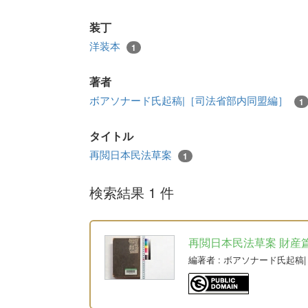
装丁
洋装本
1
著者
ボアソナード氏起稿|［司法省部内同盟編］
1
タイトル
再閲日本民法草案
1
検索結果 1 件
再閲日本民法草案 財産篇人權
編著者
: ボアソナード氏起稿