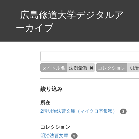
広島修道大学デジタルア
ーカイブ
タイトル名
法例彙纂
コレクション
明
絞り込み
所在
2階明治法曹文庫（マイクロ室集密）
3
コレクション
明治法曹文庫
3