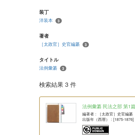
装丁
洋装本
3
著者
［太政官］史官編纂
3
タイトル
法例彙纂
3
検索結果 3 件
法例彙纂 民法之部 第1
編著者
: ［太政官］史官編纂
出版年（西暦）
: [1875-1876]