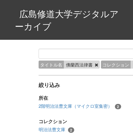
広島修道大学デジタルア
ーカイブ
タイトル名
佛蘭西法律書
コレクション
絞り込み
所在
2階明治法曹文庫（マイクロ室集密）
2
コレクション
明治法曹文庫
2