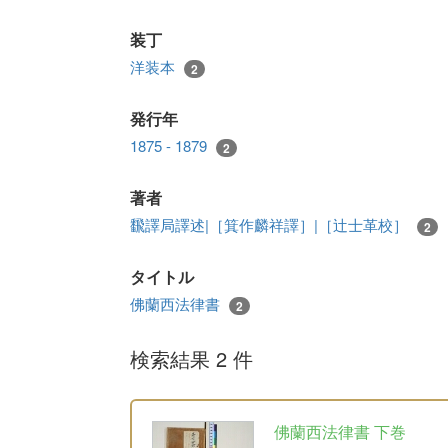
装丁
洋装本
2
発行年
1875 - 1879
2
著者
飜譯局譯述|［箕作麟祥譯］|［辻士革校］
2
タイトル
佛蘭西法律書
2
検索結果 2 件
佛蘭西法律書 下巻