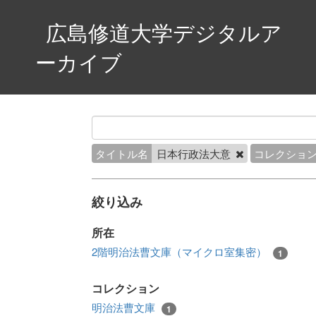
広島修道大学デジタルア
ーカイブ
タイトル名
日本行政法大意
コレクショ
絞り込み
所在
2階明治法曹文庫（マイクロ室集密）
1
コレクション
明治法曹文庫
1