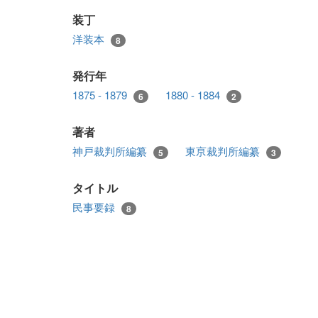
装丁
洋装本
8
発行年
1875 - 1879
1880 - 1884
6
2
著者
神戸裁判所編纂
東亰裁判所編纂
5
3
タイトル
民事要録
8