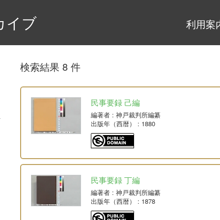
カイブ
利用案
検索結果 8 件
民事要録 己編
編著者
: 神戸裁判所編纂
出版年（西暦）
: 1880
民事要録 丁編
編著者
: 神戸裁判所編纂
出版年（西暦）
: 1878