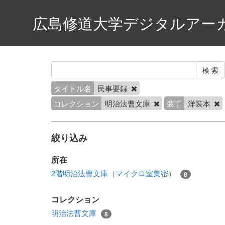
広島修道大学デジタルアー
タイトル名
民事要録
コレクション
明治法曹文庫
装丁
洋装本
絞り込み
所在
2階明治法曹文庫（マイクロ室集密）
8
コレクション
明治法曹文庫
8