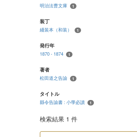
明治法曹文庫
1
装丁
綫装本（和装）
1
発行年
1870 - 1874
1
著者
松田道之告諭
1
タイトル
縣令告諭書 : 小學必讀
1
検索結果 1 件