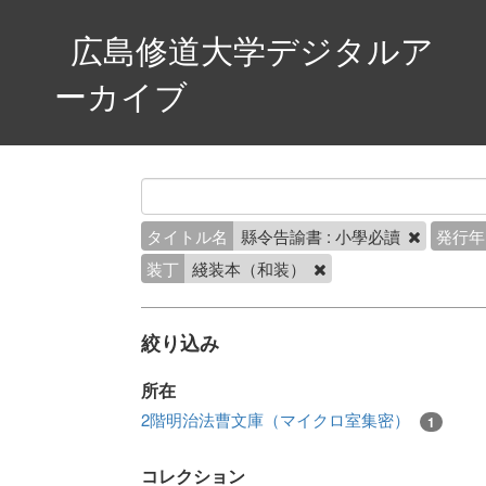
広島修道大学デジタルア
ーカイブ
タイトル名
縣令告諭書 : 小學必讀
発行年
装丁
綫装本（和装）
絞り込み
所在
2階明治法曹文庫（マイクロ室集密）
1
コレクション