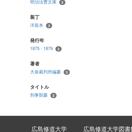
明治法曹文庫
3
装丁
洋装本
3
発行年
1875 - 1879
3
著者
大坂裁判所編纂
3
タイトル
刑事類纂
3
広島修道大学
広島修道大学図書