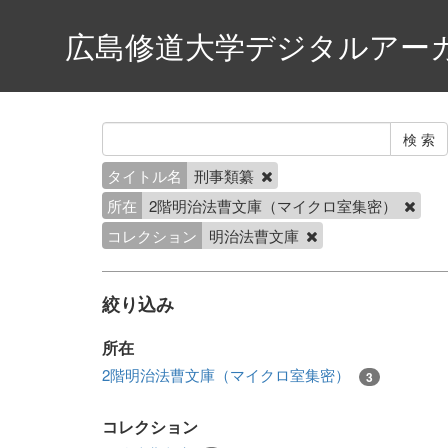
広島修道大学デジタルアー
タイトル名
刑事類纂
所在
2階明治法曹文庫（マイクロ室集密）
コレクション
明治法曹文庫
絞り込み
所在
2階明治法曹文庫（マイクロ室集密）
3
コレクション