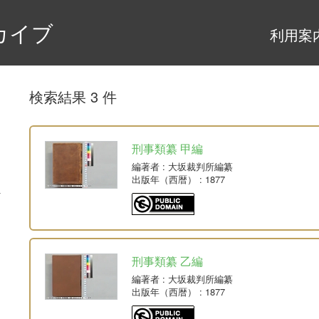
カイブ
利用案
検索結果 3 件
刑事類纂 甲編
編著者
: 大坂裁判所編纂
出版年（西暦）
: 1877
刑事類纂 乙編
編著者
: 大坂裁判所編纂
出版年（西暦）
: 1877