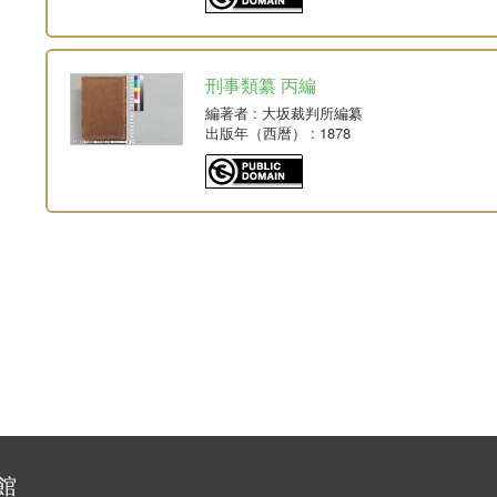
刑事類纂 丙編
編著者
: 大坂裁判所編纂
出版年（西暦）
: 1878
館