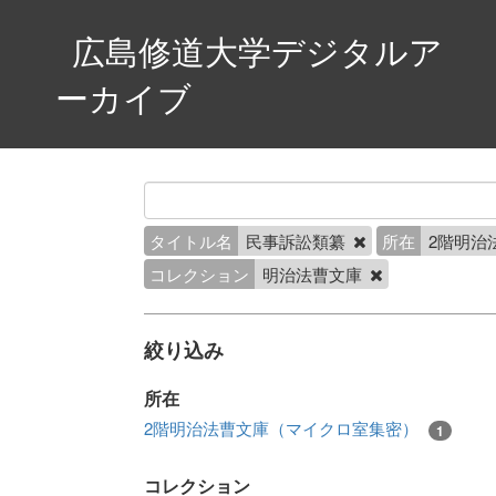
広島修道大学デジタルア
ーカイブ
タイトル名
民事訴訟類纂
所在
2階明治
コレクション
明治法曹文庫
絞り込み
所在
2階明治法曹文庫（マイクロ室集密）
1
コレクション