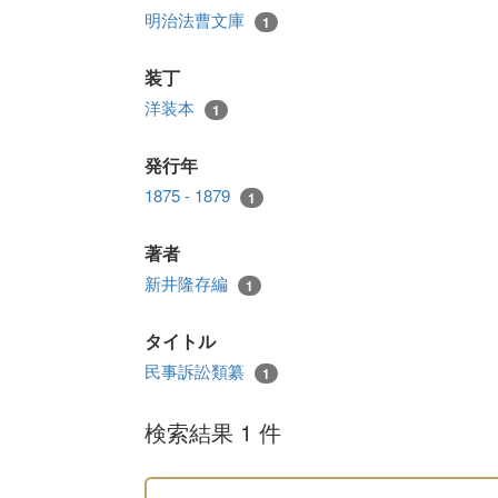
明治法曹文庫
1
装丁
洋装本
1
発行年
1875 - 1879
1
著者
新井隆存編
1
タイトル
民事訴訟類纂
1
検索結果 1 件