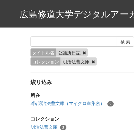
広島修道大学デジタルアー
タイトル名
公議所日誌
コレクション
明治法曹文庫
絞り込み
所在
2階明治法曹文庫（マイクロ室集密）
2
コレクション
明治法曹文庫
2