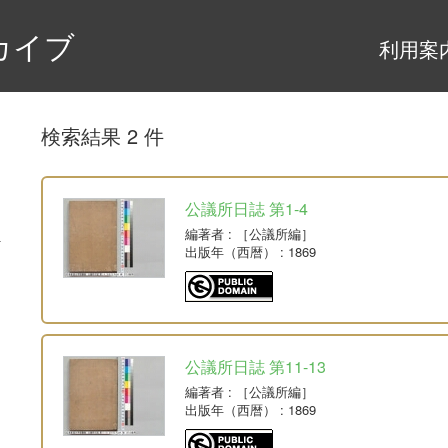
カイブ
利用案
検索結果 2 件
公議所日誌 第1-4
編著者
: ［公議所編］
出版年（西暦）
: 1869
公議所日誌 第11-13
編著者
: ［公議所編］
出版年（西暦）
: 1869