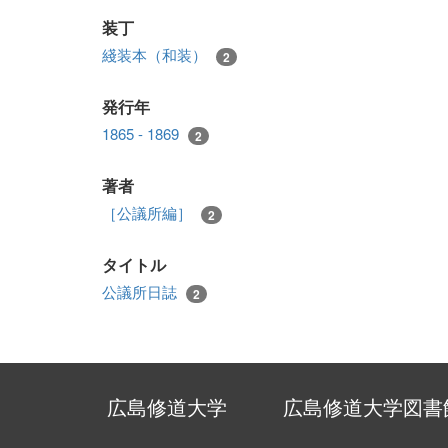
装丁
綫装本（和装）
2
発行年
1865 - 1869
2
著者
［公議所編］
2
タイトル
公議所日誌
2
広島修道大学
広島修道大学図書