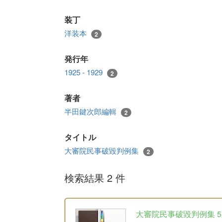
装丁
洋装本
2
発行年
1925 - 1929
2
著者
半田鍵次郎編輯
2
タイトル
大審院民事破毀判例集
2
検索結果 2 件
大審院民事破毀判例集 5版 