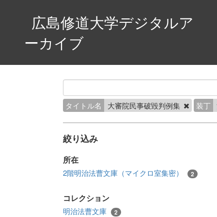
広島修道大学デジタルア
ーカイブ
タイトル名
大審院民事破毀判例集
装丁
絞り込み
所在
2階明治法曹文庫（マイクロ室集密）
2
コレクション
明治法曹文庫
2