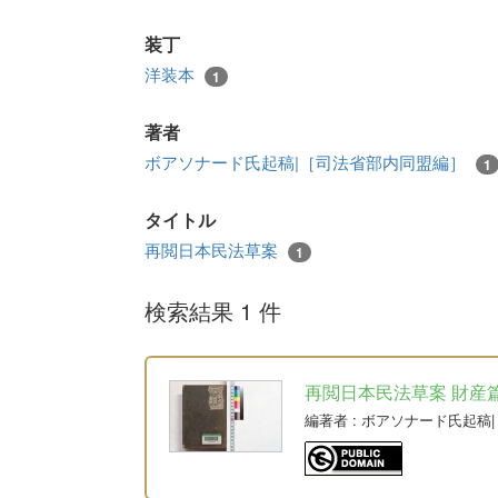
装丁
洋装本
1
著者
ボアソナード氏起稿|［司法省部内同盟編］
1
タイトル
再閲日本民法草案
1
検索結果 1 件
再閲日本民法草案 財産篇人權
編著者
: ボアソナード氏起稿