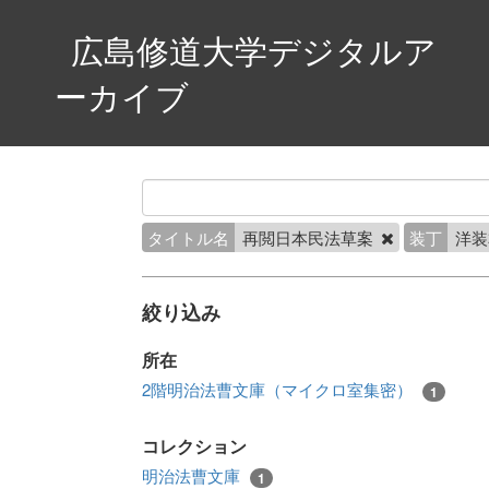
広島修道大学デジタルア
ーカイブ
タイトル名
再閲日本民法草案
装丁
洋
絞り込み
所在
2階明治法曹文庫（マイクロ室集密）
1
コレクション
明治法曹文庫
1