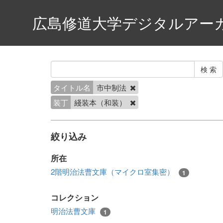
広島修道大学デジタルアー
タイトル名
市中制法
装丁
綫装本（和装）
絞り込み
所在
2階明治法曹文庫（マイクロ室集密）
1
コレクション
明治法曹文庫
1