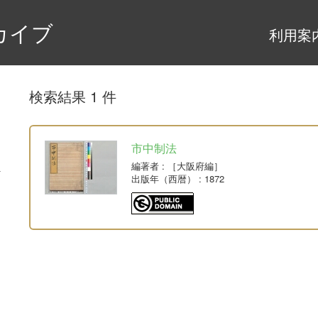
カイブ
利用案
検索結果 1 件
市中制法
編著者
: ［大阪府編］
出版年（西暦）
: 1872