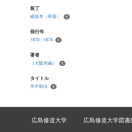
装丁
綫装本（和装）
1
発行年
1870 - 1874
1
著者
［大阪府編］
1
タイトル
市中制法
1
広島修道大学
広島修道大学図書