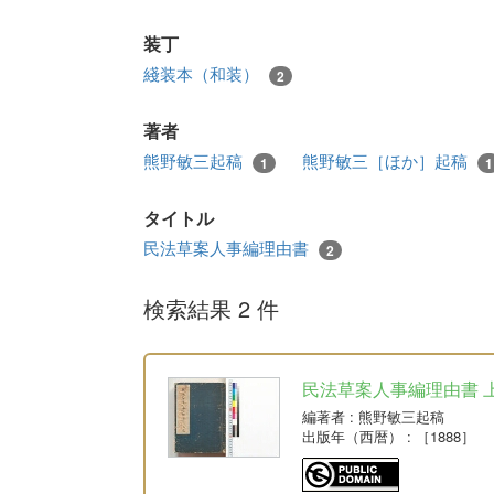
装丁
綫装本（和装）
2
著者
熊野敏三起稿
熊野敏三［ほか］起稿
1
1
タイトル
民法草案人事編理由書
2
検索結果 2 件
民法草案人事編理由書 
編著者
: 熊野敏三起稿
出版年（西暦）
: ［1888］