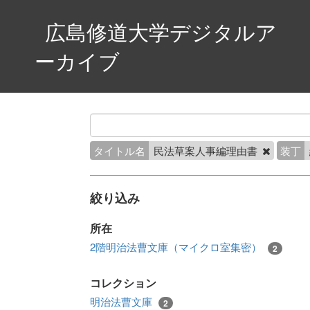
広島修道大学デジタルア
ーカイブ
タイトル名
民法草案人事編理由書
装丁
絞り込み
所在
2階明治法曹文庫（マイクロ室集密）
2
コレクション
明治法曹文庫
2