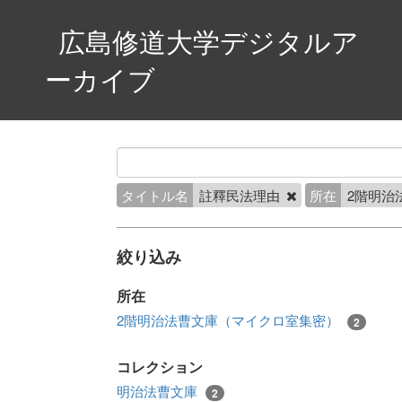
広島修道大学デジタルア
ーカイブ
タイトル名
註釋民法理由
所在
2階明治
絞り込み
所在
2階明治法曹文庫（マイクロ室集密）
2
コレクション
明治法曹文庫
2