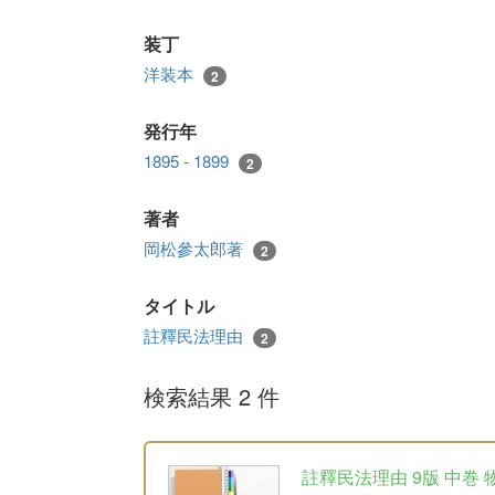
装丁
洋装本
2
発行年
1895 - 1899
2
著者
岡松參太郎著
2
タイトル
註釋民法理由
2
検索結果 2 件
註釋民法理由 9版 中巻 