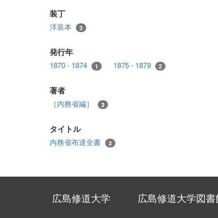
装丁
洋装本
3
発行年
1870 - 1874
1875 - 1879
1
2
著者
［内務省編］
3
タイトル
内務省布達全書
3
広島修道大学
広島修道大学図書