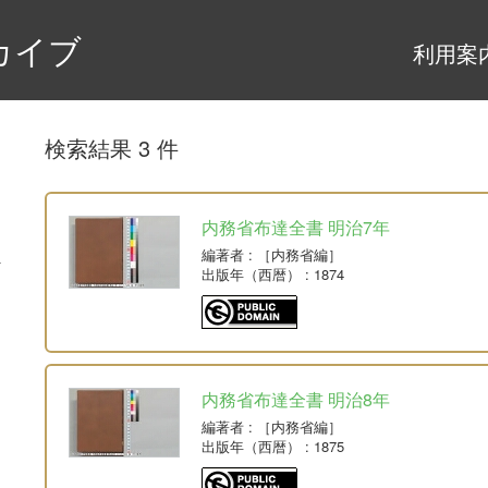
カイブ
利用案
検索結果 3 件
内務省布達全書 明治7年
編著者
: ［内務省編］
出版年（西暦）
: 1874
内務省布達全書 明治8年
編著者
: ［内務省編］
出版年（西暦）
: 1875