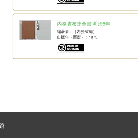
内務省布達全書 明治8年
編著者
: ［内務省編］
出版年（西暦）
: 1875
館