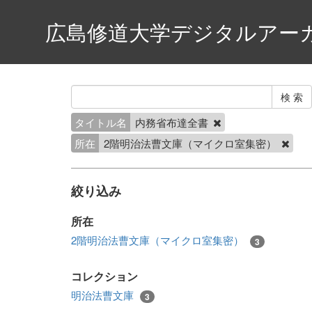
広島修道大学デジタルアー
タイトル名
内務省布達全書
所在
2階明治法曹文庫（マイクロ室集密）
絞り込み
所在
2階明治法曹文庫（マイクロ室集密）
3
コレクション
明治法曹文庫
3