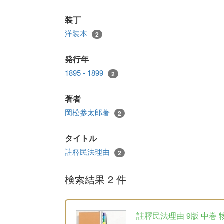
装丁
洋装本
2
発行年
1895 - 1899
2
著者
岡松參太郎著
2
タイトル
註釋民法理由
2
検索結果 2 件
註釋民法理由 9版 中巻 