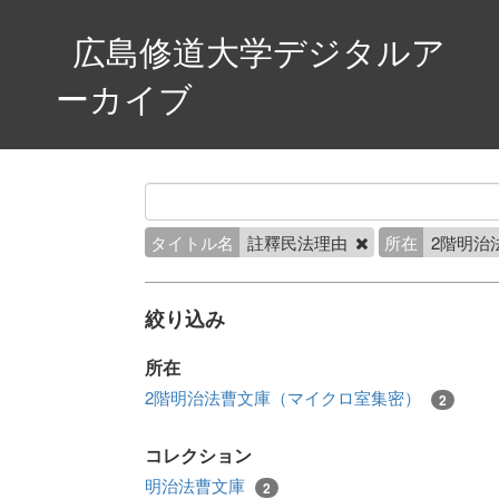
広島修道大学デジタルア
ーカイブ
タイトル名
註釋民法理由
所在
2階明治
絞り込み
所在
2階明治法曹文庫（マイクロ室集密）
2
コレクション
明治法曹文庫
2