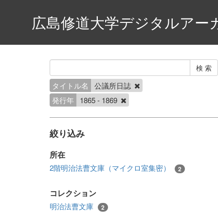
広島修道大学デジタルアー
タイトル名
公議所日誌
発行年
1865 - 1869
絞り込み
所在
2階明治法曹文庫（マイクロ室集密）
2
コレクション
明治法曹文庫
2