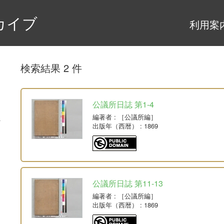
カイブ
利用案
検索結果 2 件
公議所日誌 第1-4
編著者
: ［公議所編］
出版年（西暦）
: 1869
公議所日誌 第11-13
編著者
: ［公議所編］
出版年（西暦）
: 1869