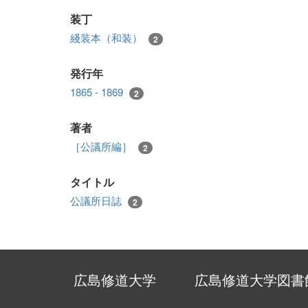
装丁
綫装本（和装）
2
発行年
1865 - 1869
2
著者
［公議所編］
2
タイトル
公議所日誌
2
広島修道大学
広島修道大学図書