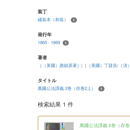
装丁
綫装本（和装）
1
発行年
1865 - 1869
1
著者
［（美國）惠頓原著］|［（美國）丁韙良/（淸
タイトル
萬國公法譯義 2巻（存巻2上）
1
検索結果 1 件
萬國公法譯義 2巻（存巻