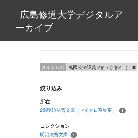
広島修道大学デジタルア
ーカイブ
タイトル名
萬國公法譯義 2巻（存巻2上）
絞り込み
所在
2階明治法曹文庫（マイクロ室集密）
1
コレクション
明治法曹文庫
1