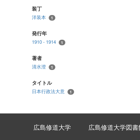
装丁
洋装本
1
発行年
1910 - 1914
1
著者
清水澄
1
タイトル
日本行政法大意
1
広島修道大学
広島修道大学図書