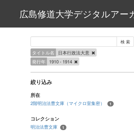
広島修道大学デジタルアー
タイトル名
日本行政法大意
発行年
1910 - 1914
絞り込み
所在
2階明治法曹文庫（マイクロ室集密）
1
コレクション
明治法曹文庫
1