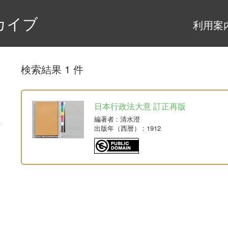
カイブ
利用案
検索結果 1 件
日本行政法大意 訂正再版
編著者
: 清水澄
出版年（西暦）
: 1912