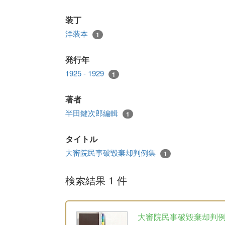
装丁
洋装本
1
発行年
1925 - 1929
1
著者
半田鍵次郎編輯
1
タイトル
大審院民事破毀棄却判例集
1
検索結果 1 件
大審院民事破毀棄却判例集 6