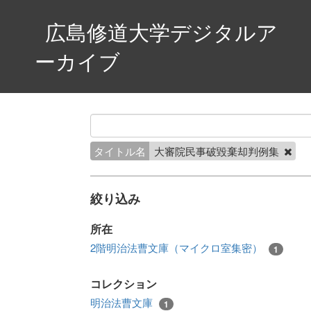
広島修道大学デジタルア
ーカイブ
タイトル名
大審院民事破毀棄却判例集
絞り込み
所在
2階明治法曹文庫（マイクロ室集密）
1
コレクション
明治法曹文庫
1