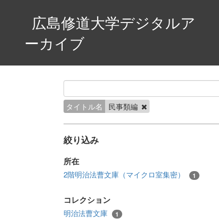
広島修道大学デジタルア
ーカイブ
タイトル名
民事類編
絞り込み
所在
2階明治法曹文庫（マイクロ室集密）
1
コレクション
明治法曹文庫
1