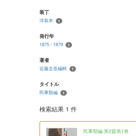
装丁
洋装本
1
発行年
1875 - 1879
1
著者
近藤圭造編輯
1
タイトル
民事類編
1
検索結果 1 件
民事類編 第2篇第1巻