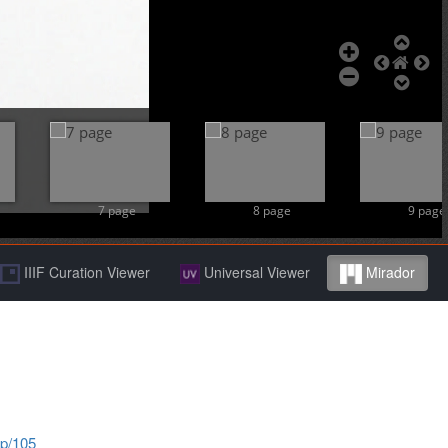
7 page
8 page
9 page
IIIF Curation Viewer
Universal Viewer
Mirador
jp/105