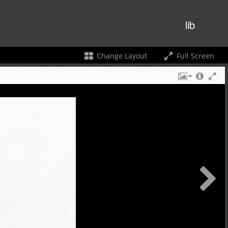
lib
Change Layout
Full Screen