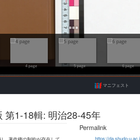
Add Item
4 page
5 page
6 page
マニフェスト
1-18輯: 明治28-45年
Permalink
https://da.shudo-u.ac.
り、著作権の制約が存在して