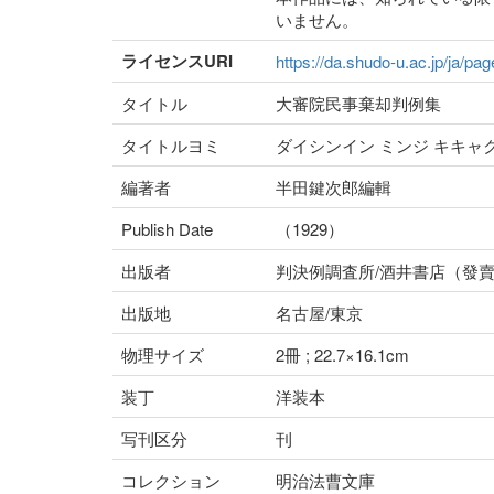
いません。
ライセンスURI
https://da.shudo-u.ac.jp/ja/pa
タイトル
大審院民事棄却判例集
タイトルヨミ
ダイシンイン ミンジ キキャ
編著者
半田鍵次郎編輯
Publish Date
（1929）
出版者
判決例調査所/酒井書店（發
出版地
名古屋/東京
物理サイズ
2冊 ; 22.7×16.1cm
装丁
洋装本
写刊区分
刊
コレクション
明治法曹文庫