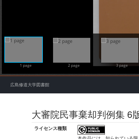
1 page
2 page
3 page
広島修道大学図書館
大審院民事棄却判例集 6版 第
ライセンス種類
本作品には、知られている限