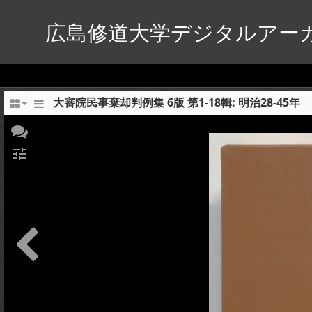
広島修道大学デジタルアー
大審院民事棄却判例集 6版 第1-18輯: 明治28-45年
tune