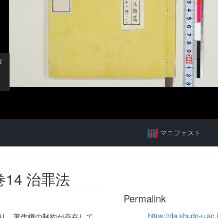
マニフェスト
巻14 治罪法
Permalink
https://da.shudo-u.ac.
り、著作権の制約が存在して