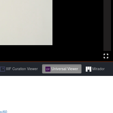
IIIF Curation Viewer
Universal Viewer
Mirador
jp/60