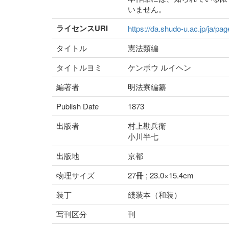
いません。
ライセンスURI
https://da.shudo-u.ac.jp/ja/pa
タイトル
憲法類編
タイトルヨミ
ケンポウ ルイヘン
編著者
明法寮編纂
Publish Date
1873
出版者
村上勘兵衛
小川半七
出版地
京都
物理サイズ
27冊 ; 23.0×15.4cm
装丁
綫装本（和装）
写刊区分
刊