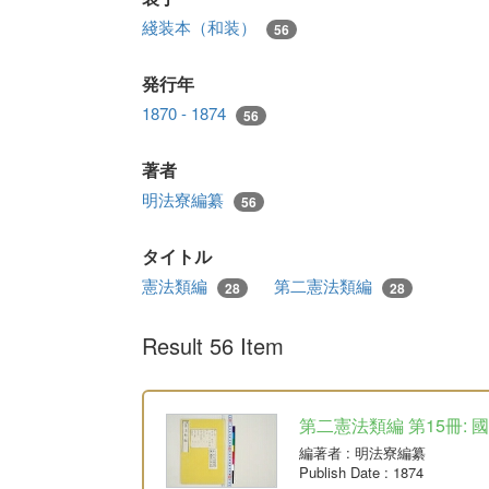
綫装本（和装）
56
発行年
1870 - 1874
56
著者
明法寮編纂
56
タイトル
憲法類編
第二憲法類編
28
28
Result 56 Item
第二憲法類編 第15冊: 
編著者
: 明法寮編纂
Publish Date
: 1874