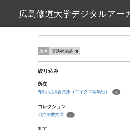
広島修道大学デジタルアー
著者
明法寮編纂
絞り込み
所在
2階明治法曹文庫（マイクロ室集密）
56
コレクション
明治法曹文庫
56
装丁