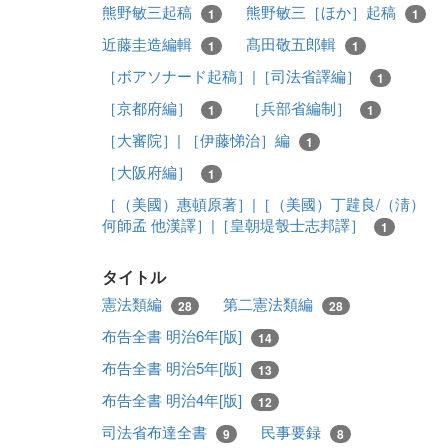
熊野敏三起稿
熊野敏三［ほか］起稿
1
1
近藤圭造編輯
髙田敬五郎輯
1
1
［ボアソナード起稿］|［司法省譯編］
1
［京都府編］
［兵部省編制］
1
1
［大審院］| ［伊藤悌治］編
1
［大阪府編］
1
［（美國）惠頓原著］|［（美國）丁韙良/（淸）
何師孟 他漢譯］|［皇朝堤彀士志邦譯］
1
タイトル
憲法類編
第二憲法類編
28
28
布告全書 明治6年[版]
14
布告全書 明治5年[版]
13
布告全書 明治4年[版]
12
司法省布達全書
民事要録
9
8