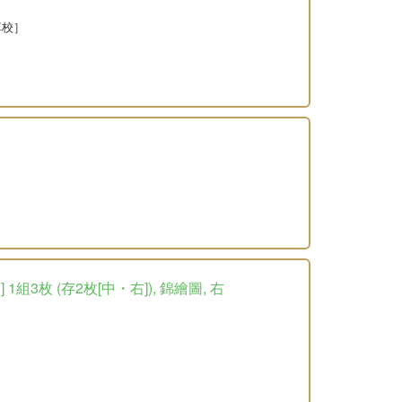
革校］
3枚 (存2枚[中・右]), 錦繪圖, 右