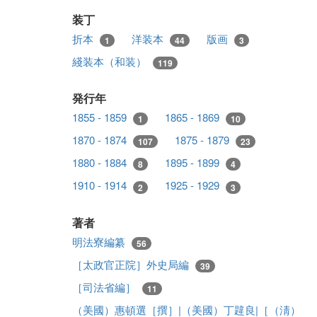
装丁
折本
洋装本
版画
1
44
3
綫装本（和装）
119
発行年
1855 - 1859
1865 - 1869
1
10
1870 - 1874
1875 - 1879
107
23
1880 - 1884
1895 - 1899
8
4
1910 - 1914
1925 - 1929
2
3
著者
明法寮編纂
56
［太政官正院］外史局編
39
［司法省編］
11
（美國）惠頓選［撰］|（美國）丁韙良|［（淸）