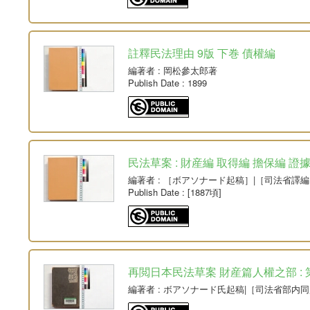
註釋民法理由 9版 下巻 債權編
編著者
: 岡松參太郎著
Publish Date
: 1899
民法草案 : 財産編 取得編 擔保編 證
編著者
: ［ボアソナード起稿］|［司法省譯編
Publish Date
: [1887頃]
再閲日本民法草案 財産篇人權之部 : 第3
編著者
: ボアソナード氏起稿|［司法省部内