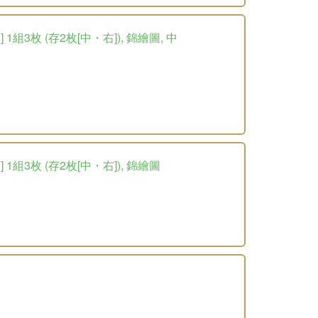
3枚 (存2枚[中・右]), 錦繪圖, 中
組3枚 (存2枚[中・右]), 錦繪圖