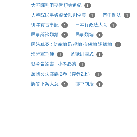
大審院判例要旨類集追録
1
大審院民事破毀棄却判例集
市中制法
1
1
御年貢古事記
日本行政法大意
1
1
民事訴訟類纂
民事類編
1
1
民法草案 : 財産編 取得編 擔保編 證據編
1
海陸軍刑律
監獄則圖式
1
1
縣令告諭書 : 小學必讀
1
萬國公法譯義 2巻（存巻2上）
1
訴答下案大意
郡中制法
1
1