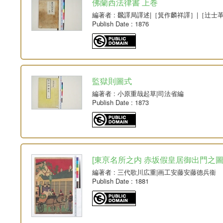
佛蘭西法律書 上巻
編著者
: 飜譯局譯述|［箕作麟祥譯］|［辻士
Publish Date
: 1876
監獄則圖式
編著者
: 小原重哉起草|司法省編
Publish Date
: 1873
[東亰名所之内 赤坂假皇居御出門之圖] 1組
編著者
: 三代歌川広重|画工安藤安藤德兵衞
Publish Date
: 1881