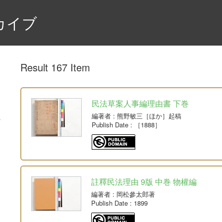
カイブ
Result 167 Item
民法草案人事編理由書 下巻
編著者
: 熊野敏三［ほか］起稿
Publish Date
: ［1888］
註釋民法理由 9版 中巻 物權編
編著者
: 岡松參太郎著
Publish Date
: 1899