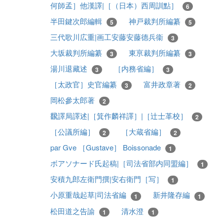
何師孟］他漢譯|［（日本）西周訓點］
6
半田鍵次郎編輯
神戸裁判所編纂
5
5
三代歌川広重|画工安藤安藤德兵衞
3
大坂裁判所編纂
東亰裁判所編纂
3
3
湯川退藏述
［内務省編］
3
3
［太政官］史官編纂
富井政章著
3
2
岡松參太郎著
2
飜譯局譯述|［箕作麟祥譯］|［辻士革校］
2
［公議所編］
［大蔵省編］
2
2
par Gve ［Gustave］ Boissonade
1
ボアソナード氏起稿|［司法省部内同盟編］
1
安積九郎左衛門撰|安右衛門［写］
1
小原重哉起草|司法省編
新井隆存編
1
1
松田道之告諭
清水澄
1
1