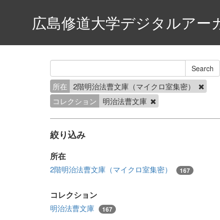
広島修道大学デジタルアー
所在
2階明治法曹文庫（マイクロ室集密）
コレクション
明治法曹文庫
絞り込み
所在
2階明治法曹文庫（マイクロ室集密）
167
コレクション
明治法曹文庫
167