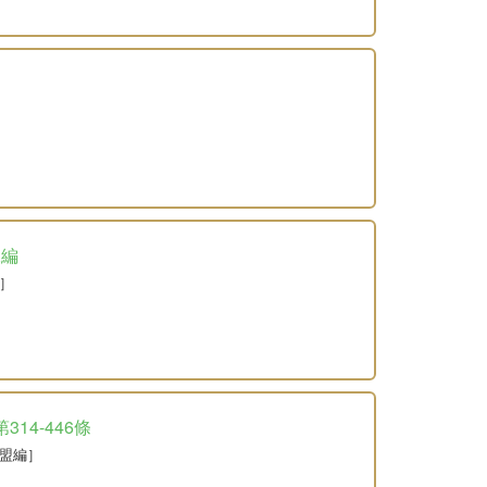
據編
］
14-446條
同盟編］