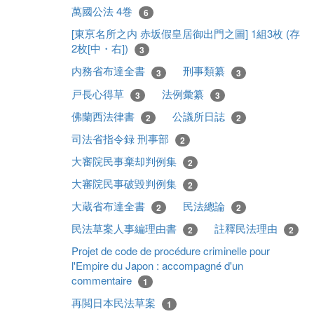
萬國公法 4巻
6
[東亰名所之内 赤坂假皇居御出門之圖] 1組3枚 (存
2枚[中・右])
3
内務省布達全書
刑事類纂
3
3
戸長心得草
法例彙纂
3
3
佛蘭西法律書
公議所日誌
2
2
司法省指令録 刑事部
2
大審院民事棄却判例集
2
大審院民事破毀判例集
2
大蔵省布達全書
民法總論
2
2
民法草案人事編理由書
註釋民法理由
2
2
Projet de code de procédure criminelle pour
l'Empire du Japon : accompagné d'un
commentaire
1
再閲日本民法草案
1