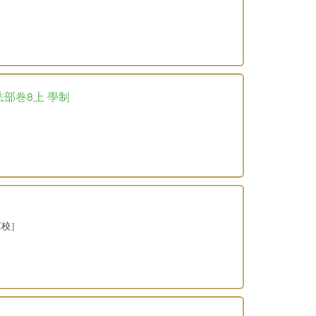
法部巻8上 學制
革校］