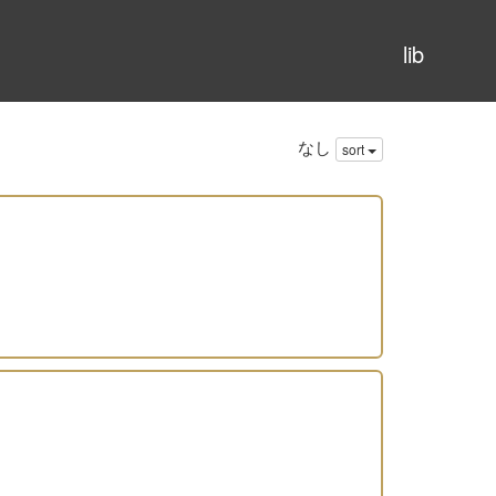
lib
なし
sort