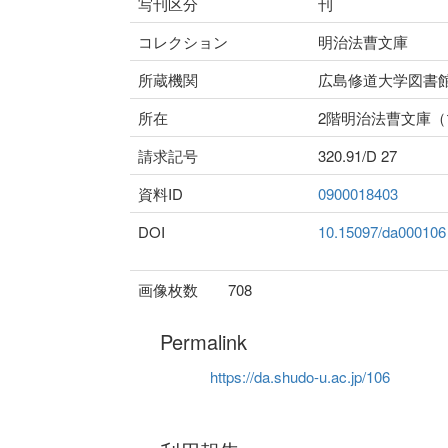
写刊区分
刊
コレクション
明治法曹文庫
所蔵機関
広島修道大学図書
所在
2階明治法曹文庫
請求記号
320.91/D 27
資料ID
0900018403
DOI
10.15097/da000106
画像枚数
708
Permalink
https://da.shudo-u.ac.jp/106