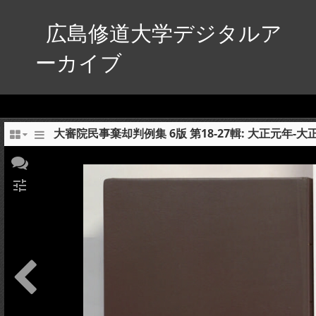
広島修道大学デジタルア
ーカイブ
大審院民事棄却判例集 6版 第18-27輯: 大正元年-大
tune