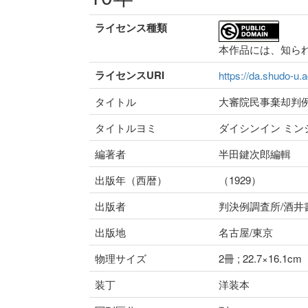
ライセンス種類
本作品には、知ら
ライセンスURI
https://da.shudo-u.a
タイトル
大審院民事棄却判
タイトルヨミ
ダイシンイン ミン
編著者
半田鍵次郎編輯
出版年（西暦）
（1929）
出版者
判決例調査所/酒井
出版地
名古屋/東京
物理サイズ
2冊 ; 22.7×16.1cm
装丁
洋装本