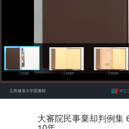
A
1 page
2 page
3 page
広島修道大学図書館
マニ
大審院民事棄却判例集 6版
10年