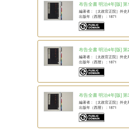
布告全書 明治4年[版] 第
編著者
: ［太政官正院］外史
出版年（西暦）
: 1871
布告全書 明治4年[版] 第
編著者
: ［太政官正院］外史
出版年（西暦）
: 1871
布告全書 明治4年[版] 第
編著者
: ［太政官正院］外史
出版年（西暦）
: 1871