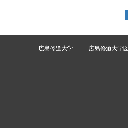
広島修道大学
広島修道大学