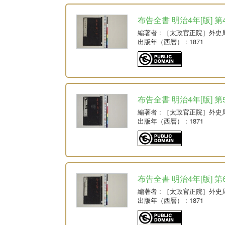
布告全書 明治4年[版] 第
編著者
: ［太政官正院］外史
出版年（西暦）
: 1871
布告全書 明治4年[版] 第
編著者
: ［太政官正院］外史
出版年（西暦）
: 1871
布告全書 明治4年[版] 第
編著者
: ［太政官正院］外史
出版年（西暦）
: 1871