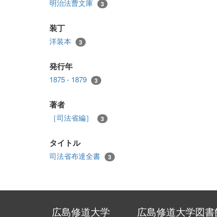
明治法曹文庫
3
装丁
洋装本
3
発行年
1875 - 1879
3
著者
［司法省編］
3
タイトル
司法省布達全書
3
広島修道大学
広島修道大学図書