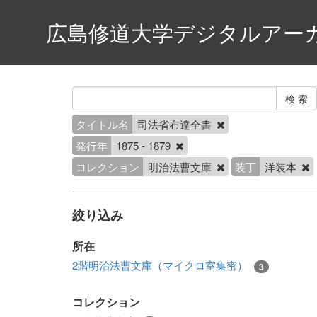
広島修道大学デジタルアー
タイトル名
司法省布達全書
発行年
1875 - 1879
コレクション
明治法曹文庫
装丁
洋装本
絞り込み
所在
2階明治法曹文庫（マイクロ室集密）
3
コレクション