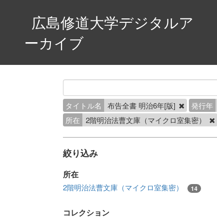
広島修道大学デジタルア
ーカイブ
タイトル名
布告全書 明治6年[版]
発行年
所在
2階明治法曹文庫（マイクロ室集密）
絞り込み
所在
2階明治法曹文庫（マイクロ室集密）
14
コレクション