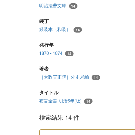
明治法曹文庫
14
装丁
綫装本（和装）
14
発行年
1870 - 1874
14
著者
［太政官正院］外史局編
14
タイトル
布告全書 明治6年[版]
14
検索結果 14 件