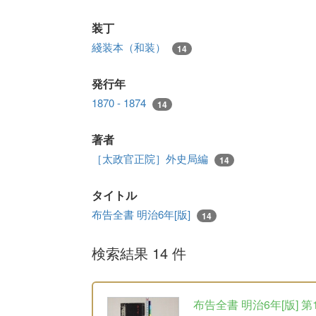
装丁
綫装本（和装）
14
発行年
1870 - 1874
14
著者
［太政官正院］外史局編
14
タイトル
布告全書 明治6年[版]
14
検索結果 14 件
布告全書 明治6年[版] 第