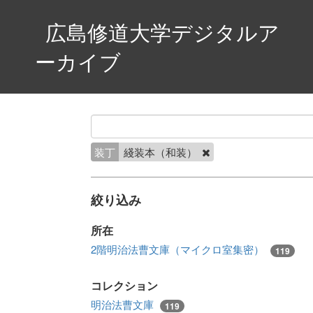
広島修道大学デジタルア
ーカイブ
装丁
綫装本（和装）
絞り込み
所在
2階明治法曹文庫（マイクロ室集密）
119
コレクション
明治法曹文庫
119