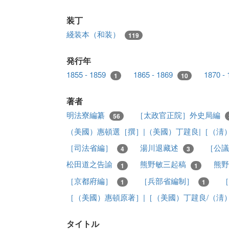
装丁
綫装本（和装）
119
発行年
1855 - 1859
1865 - 1869
1870 -
1
10
著者
明法寮編纂
［太政官正院］外史局編
56
（美國）惠頓選［撰］|（美國）丁韙良|［（淸
［司法省編］
湯川退藏述
［公
4
3
松田道之告諭
熊野敏三起稿
熊
1
1
［京都府編］
［兵部省編制］
1
1
［（美國）惠頓原著］|［（美國）丁韙良/（淸
タイトル