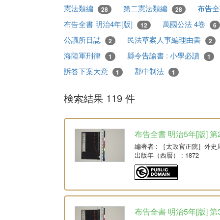
憲法類編
第二憲法類編
布告全
28
28
布告全書 明治4年[版]
萬國公法 4巻
12
6
公議所日誌
民法草案人事編理由書
2
2
海陸軍刑律
縣令告諭書 : 小學必讀
1
1
訴答下案大意
郡中制法
1
1
検索結果 119 件
布告全書 明治5年[版] 第
編著者
: ［太政官正院］外史
出版年（西暦）
: 1872
布告全書 明治5年[版] 第